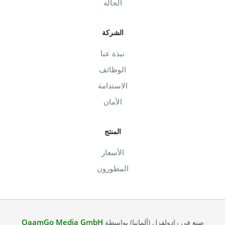
الحالة
الشركة
نبذة عنا
الوظائف
الاستدامة
الأمان
المنتج
الأسعار
المطورون
QaamGo Media GmbH
صنع في رادولفزل (ألمانيا) بواسطة