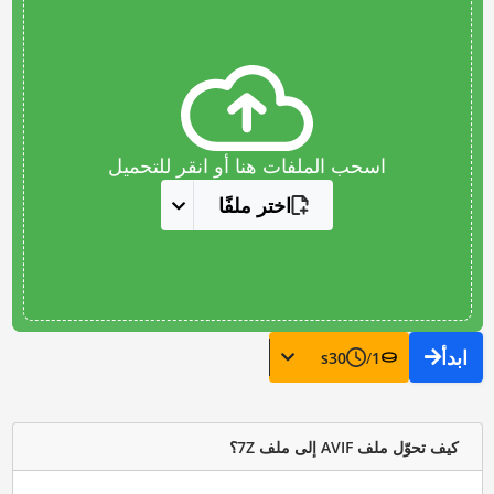
اسحب الملفات هنا أو انقر للتحميل
اختر ملفًا
ابدأ
s
30
/
1
كيف تحوّل ملف AVIF إلى ملف 7Z؟