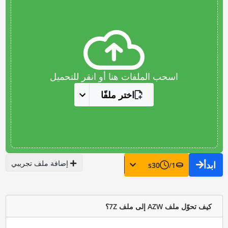
اسحب الملفات هنا أو انقر للتحميل
اختر ملفًا
إضافة ملف تجريبي
ابدأ
s
30
/
1
كيف تحوّل ملف AZW إلى ملف 7Z؟