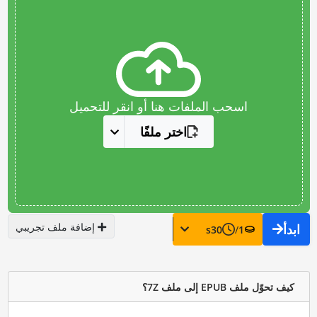
اسحب الملفات هنا أو انقر للتحميل
اختر ملفًا
إضافة ملف تجريبي
ابدأ
s
30
/
1
كيف تحوّل ملف EPUB إلى ملف 7Z؟