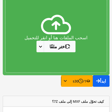
اسحب الملفات هنا أو انقر للتحميل
اختر ملفًا
ابدأ
s
30
/
1
كيف تحوّل ملف MXF إلى ملف 7Z؟