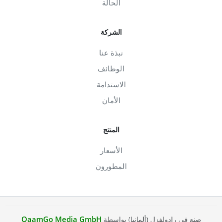
الحالة
الشركة
نبذة عنا
الوظائف
الاستدامة
الأمان
المنتج
الأسعار
المطورون
QaamGo Media GmbH
صنع في رادولفزل (ألمانيا) بواسطة