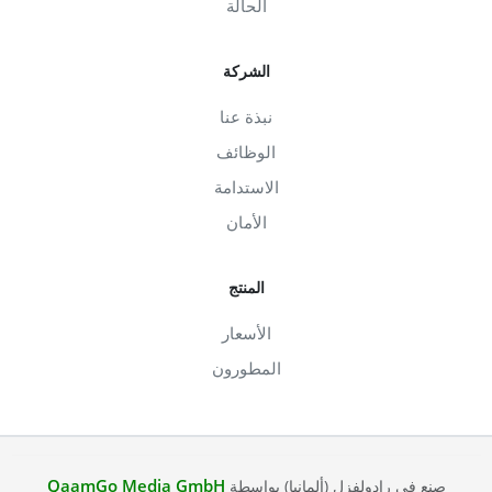
الحالة
الشركة
نبذة عنا
الوظائف
الاستدامة
الأمان
المنتج
الأسعار
المطورون
QaamGo Media GmbH
صنع في رادولفزل (ألمانيا) بواسطة