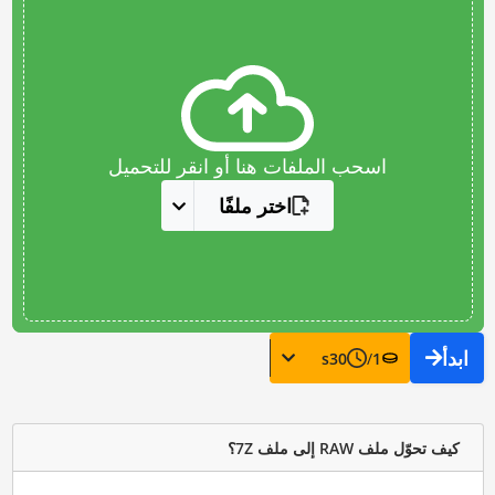
اسحب الملفات هنا أو انقر للتحميل
اختر ملفًا
ابدأ
s
30
/
1
كيف تحوّل ملف RAW إلى ملف 7Z؟