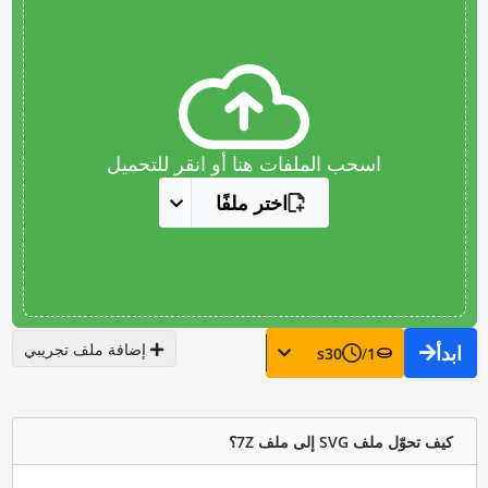
اسحب الملفات هنا أو انقر للتحميل
اختر ملفًا
إضافة ملف تجريبي
ابدأ
s
30
/
1
كيف تحوّل ملف SVG إلى ملف 7Z؟