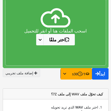
اسحب الملفات هنا أو انقر للتحميل
اختر ملفًا
إضافة ملف تجريبي
ابدأ
s
30
/
1
كيف تحوّل ملف WAV إلى ملف 7Z؟
اختر ملف
WAV
الذي تريد تحويله