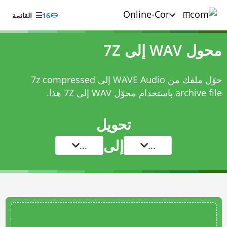
16
القائمة
محول WAV إلى 7Z
حوّل ملفك من WAVE Audio إلى 7z compressed
archive file باستخدام
محوّل WAV إلى 7Z
هذا.
تحويل
إلى
...
...