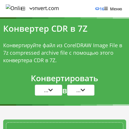
16
Меню
Конвертер CDR в 7Z
Конвертируйте файл из CorelDRAW Image File в
7z compressed archive file с помощью этого
конвертера CDR в 7Z
.
Конвертировать
в
...
...