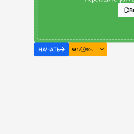
В
НАЧАТЬ
1
/
30
s