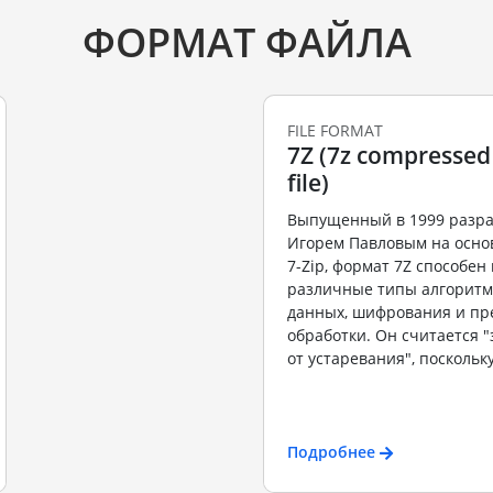
ФОРМАТ ФАЙЛА
FILE FORMAT
7Z (7z compressed
file)
Выпущенный в 1999 разр
Игорем Павловым на осно
7-Zip, формат 7Z способе
различные типы алгоритм
данных, шифрования и пр
обработки. Он считается
от устаревания", поскольку
Подробнее