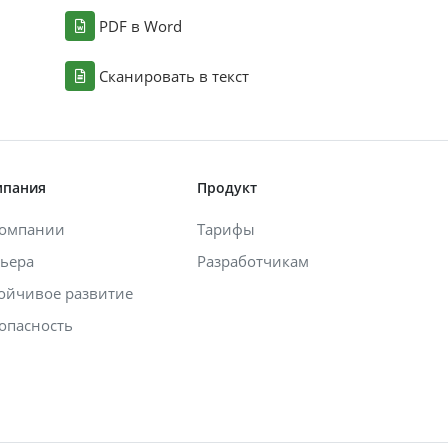
PDF в Word
Сканировать в текст
мпания
Продукт
компании
Тарифы
ьера
Разработчикам
ойчивое развитие
опасность