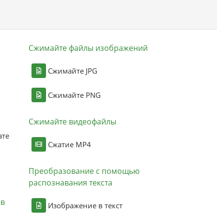
Сжимайте файлы изображений
Сжимайте JPG
Сжимайте PNG
Сжимайте видеофайлы
ате
Сжатие MP4
Преобразование с помощью
распознавания текста
ов
Изображение в текст