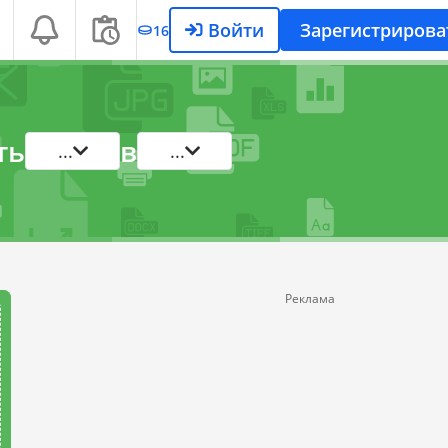
Войти
Зарегистрирова
16
ть
в
...
...
Реклама