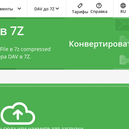
ументы
DAV до 7Z
Справка
RU
Тарифы
в 7Z
Конвертирова
ile в 7z compressed
ра DAV в 7Z
.
 сюда или нажмите для загрузки