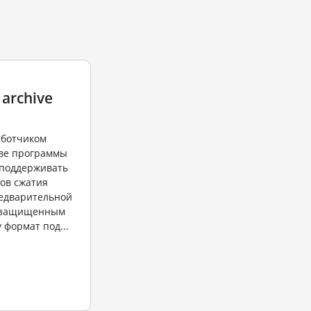
 archive
аботчиком
ве программы
н поддерживать
ов сжатия
едварительной
 "защищенным
 формат под...