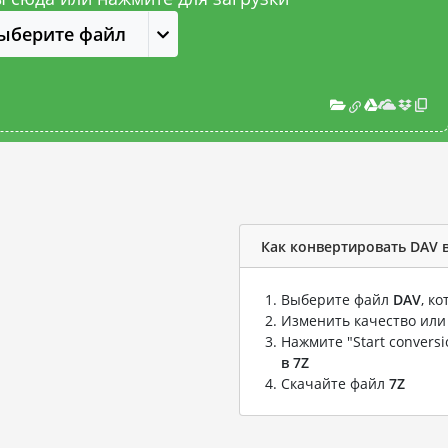
ыберите файл
Как конвертировать DAV в
Выберите файл
DAV
, к
Изменить качество или
Нажмите "Start convers
в 7Z
Скачайте файл
7Z