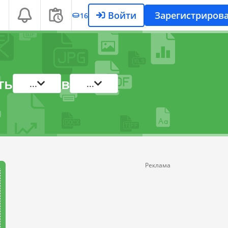
Войти
Зарегистрирова
16
ть
в
...
...
Реклама