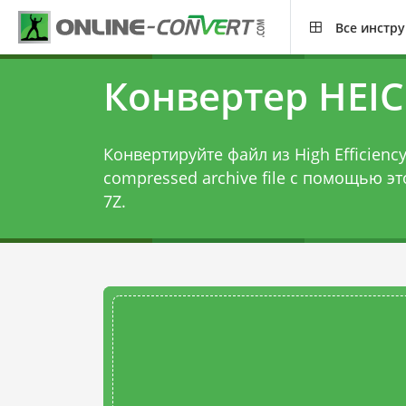
Все инстр
Конвертер HEIC
Конвертируйте файл из High Efficiency
compressed archive file с помощью э
7Z
.