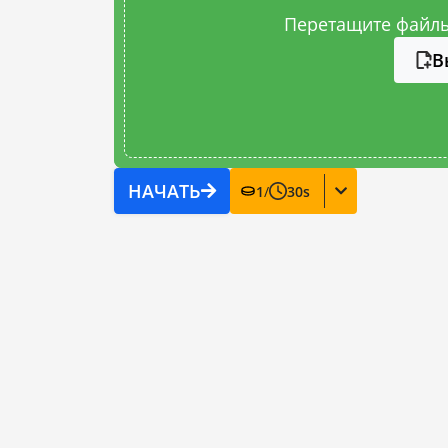
Перетащите файлы
В
НАЧАТЬ
1
/
30
s