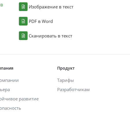
ов
Изображение в текст
PDF в Word
Сканировать в текст
мпания
Продукт
компании
Тарифы
ьера
Разработчикам
ойчивое развитие
опасность