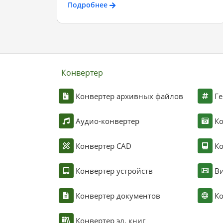
Подробнее
Конвертер
Конвертер архивных файлов
Ге
Аудио-конвертер
К
Конвертер CAD
Ко
Конвертер устройств
Ви
Конвертер документов
Ко
Конвертер эл. книг