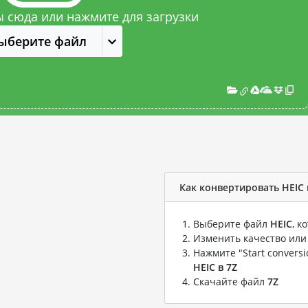
 сюда или нажмите для загрузки
ыберите файл
Как конвертировать HEIC 
Выберите файл
HEIC
, к
Изменить качество или
Нажмите "Start convers
HEIC в 7Z
Скачайте файл
7Z