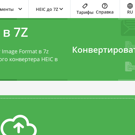
ументы
HEIC до 7Z
Справка
RU
Тарифы
 в 7Z
Конвертирова
 Image Format в 7z
того
конвертера HEIC в