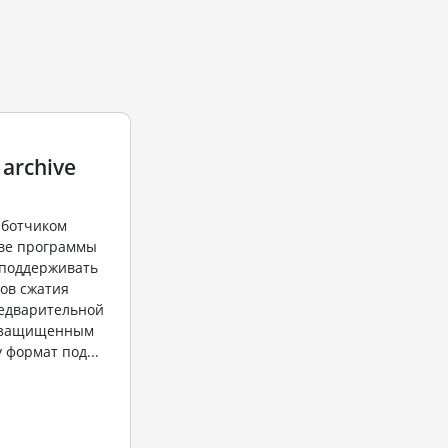
 archive
аботчиком
ве программы
н поддерживать
ов сжатия
едварительной
 "защищенным
 формат под...