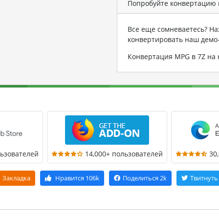
Попробуйте конвертацию 
Все еще сомневаетесь? На
конвертировать наш демо
Конвертация MPG в 7Z на
льзователей
14,000+ пользователей
30
Закладка
Нравится
106k
Поделиться
2k
Твитнуть