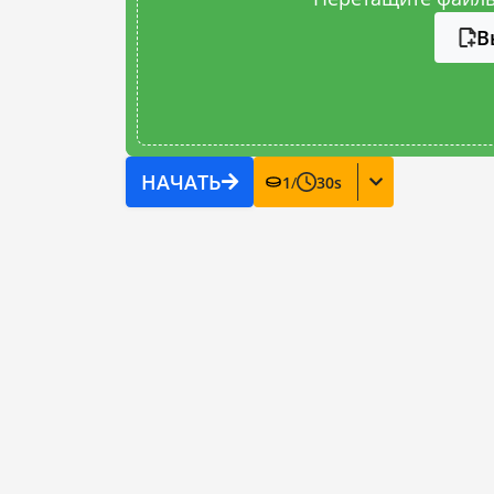
В
НАЧАТЬ
1
/
30
s