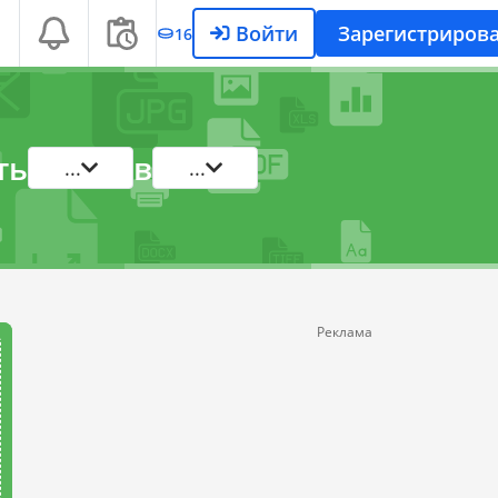
Войти
Зарегистрирова
16
ть
в
...
...
Реклама