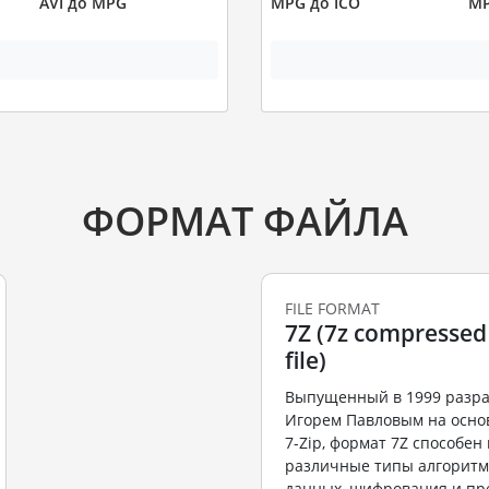
AVI до MPG
MPG до ICO
MP
ФОРМАТ ФАЙЛА
FILE FORMAT
7Z (7z compressed
file)
Выпущенный в 1999 разр
Игорем Павловым на осно
7-Zip, формат 7Z способе
различные типы алгоритм
данных, шифрования и пр