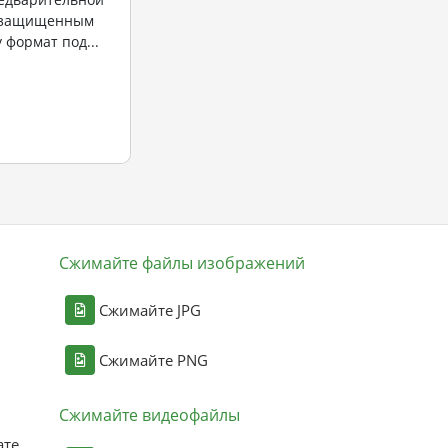
 "защищенным
 формат под...
Сжимайте файлы изображений
Сжимайте JPG
Сжимайте PNG
Сжимайте видеофайлы
ате