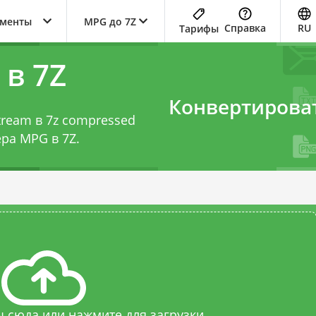
ументы
MPG до 7Z
Справка
RU
Тарифы
в 7Z
Конвертирова
tream в 7z compressed
ра MPG в 7Z
.
 сюда или нажмите для загрузки