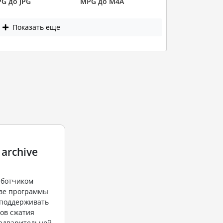
G до JPG
MPG до M4A
Показать еще
 archive
аботчиком
ве программы
н поддерживать
ов сжатия
едварительной