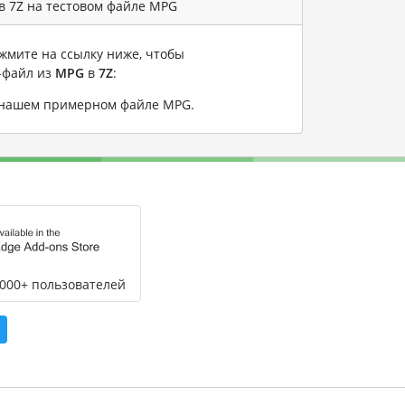
в 7Z на тестовом файле MPG
жмите на ссылку ниже, чтобы
-файл из
MPG
в
7Z
:
 нашем примерном файле MPG
.
,000+ пользователей