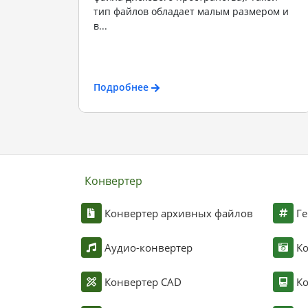
тип файлов обладает малым размером и
в...
Подробнее
Конвертер
Конвертер архивных файлов
Ге
Аудио-конвертер
К
Конвертер CAD
Ко