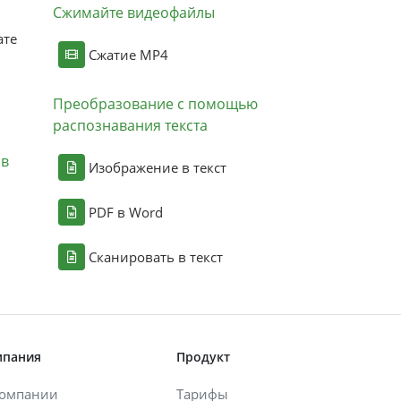
Сжимайте видеофайлы
ате
Сжатие MP4
Преобразование с помощью
распознавания текста
ов
Изображение в текст
PDF в Word
Сканировать в текст
мпания
Продукт
компании
Тарифы