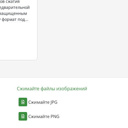
ов сжатия
едварительной
 "защищенным
 формат под...
Сжимайте файлы изображений
Сжимайте JPG
Сжимайте PNG