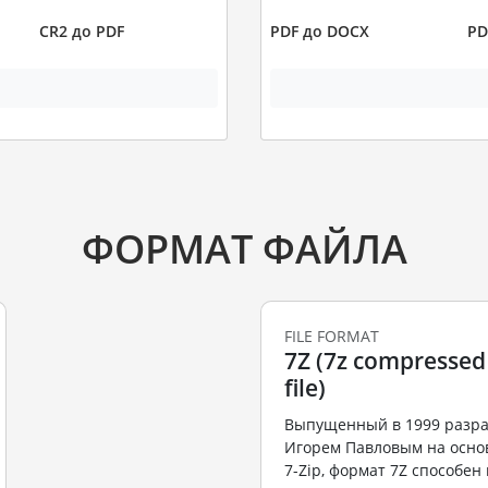
CR2 до PDF
PDF до DOCX
PD
ФОРМАТ ФАЙЛА
FILE FORMAT
7Z (7z compressed
file)
Выпущенный в 1999 разр
Игорем Павловым на осно
7-Zip, формат 7Z способе