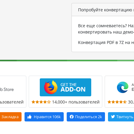
Попробуйте конвертацию в
Все еще сомневаетесь? На
конвертировать наш демо
Конвертация PDF в 7Z на
льзователей
14,000+ пользователей
30
Закладка
Нравится
106k
Поделиться
2k
Твитнуть