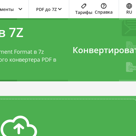
ументы
PDF до 7Z
Справка
RU
Тарифы
в 7Z
Конвертирова
ment Format в 7z
того
конвертера PDF в