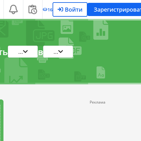
Войти
Зарегистрирова
16
ть
в
...
...
Реклама