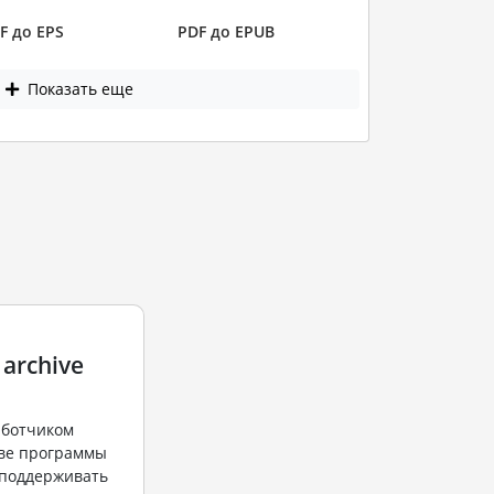
F до EPS
PDF до EPUB
Показать еще
 archive
аботчиком
ве программы
н поддерживать