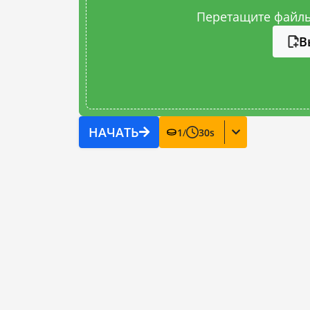
Перетащите файлы
В
НАЧАТЬ
1
/
30
s