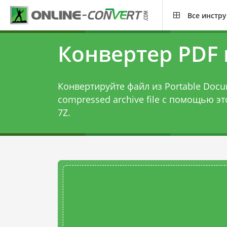
Все инстр
Конвертер PDF 
Конвертируйте файл из Portable Docu
compressed archive file с помощью э
7Z
.