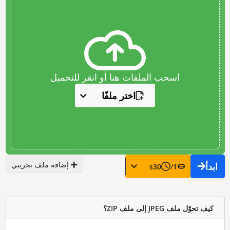
اسحب الملفات هنا أو انقر للتحميل
اختر ملفًا
إضافة ملف تجريبي
ابدأ
s
30
/
1
كيف تحوّل ملف JPEG إلى ملف ZIP؟