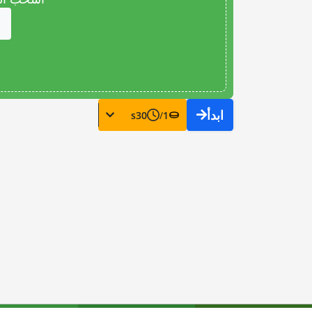
ابدأ
s
30
/
1