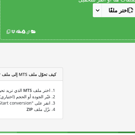
اختر ملفًا
كيف تحوّل ملف MTS إلى ملف ZIP؟
اختر ملف
MTS
الذي تريد تحو
غيّر الجودة أو الحجم (اختياري)
انقر على "Start conversion" لتحويل ملفك من
نزّل ملف
ZIP