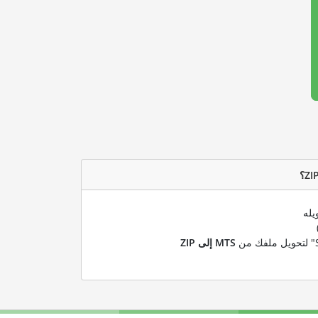
يله
MTS إلى ZIP