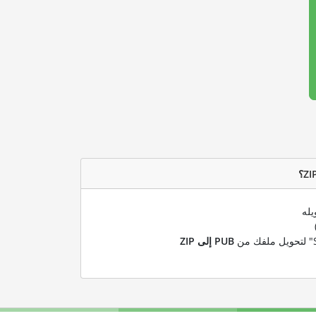
يله
PUB إلى ZIP