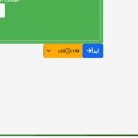
ابدأ
s
30
/
1