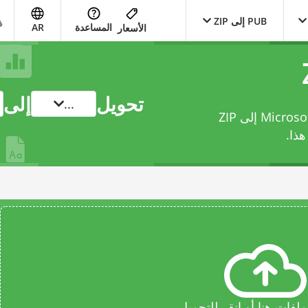
PUB إلى ZIP
المساعدة
AR
الأسعار
تحويل
إلى
...
حوّل ملفك من Microsoft Publisher Document File إلى ZIP
ذا.
فات هنا أو انقر للتحميل