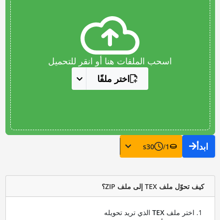
اسحب الملفات هنا أو انقر للتحميل
اختر ملفًا
ابدأ
s
30
/
1
كيف تحوّل ملف TEX إلى ملف ZIP؟
اختر ملف
TEX
الذي تريد تحويله