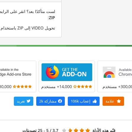
لست متأكدًا بعد؟ انقر على الرا
:
ZIP
تحويل VIDEO إلى ZIP باستخدام ملف VIDEO التجريبي الخاص بنا
300+ مستخدم
14,000+ مستخدم
30,000+ مستخد
علامة
إعجاب
106k
مشاركة
2k
تغريد
قيّم هذه الأداة
3.7
/ 5 - 25 تصويتات