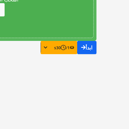
ابدأ
s
30
/
1