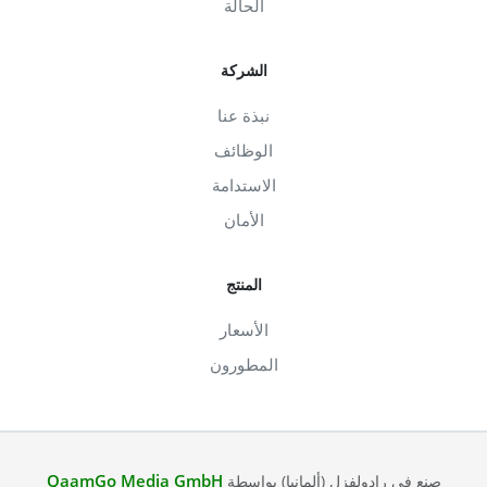
الحالة
الشركة
نبذة عنا
الوظائف
الاستدامة
الأمان
المنتج
الأسعار
المطورون
QaamGo Media GmbH
صنع في رادولفزل (ألمانيا) بواسطة