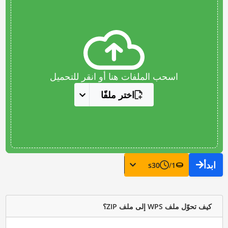
اسحب الملفات هنا أو انقر للتحميل
اختر ملفًا
ابدأ
s
30
/
1
كيف تحوّل ملف WPS إلى ملف ZIP؟