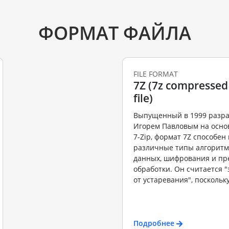
ФОРМАТ ФАЙЛА
FILE FORMAT
7Z (7z compressed
file)
Выпущенный в 1999 разр
Игорем Павловым на осно
7-Zip, формат 7Z способе
различные типы алгоритм
данных, шифрования и пр
обработки. Он считается
от устаревания", поскольку
Подробнее