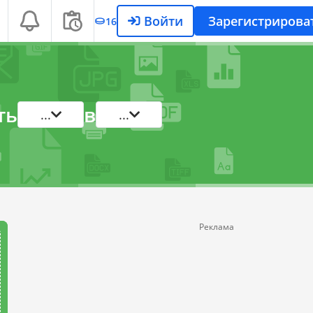
Войти
Зарегистрирова
16
ть
в
...
...
Реклама