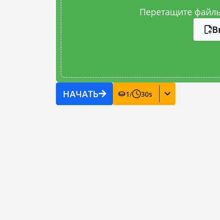
Перетащите файлы
В
НАЧАТЬ
1
/
30
s