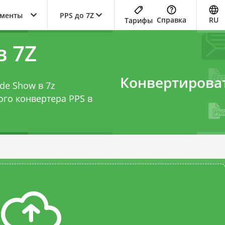
ументы
PPS до 7Z
Справка
RU
Тарифы
в 7Z
Конвертирова
de Show в 7z
того
конвертера PPS в