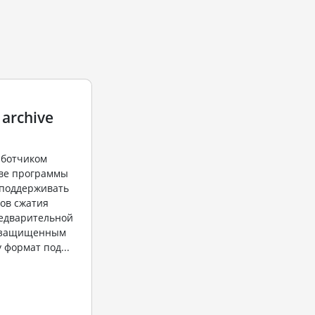
 archive
аботчиком
ве программы
н поддерживать
ов сжатия
едварительной
 "защищенным
 формат под...