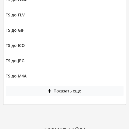
TS до FLV
TS до GIF
TS до ICO
TS до JPG
TS до M4A
Показать еще