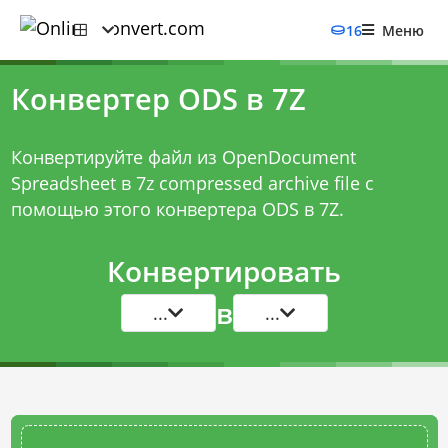
16
Меню
Конвертер ODS в 7Z
Конвертируйте файл из OpenDocument
Spreadsheet в 7z compressed archive file с
помощью этого
конвертера ODS в 7Z
.
Конвертировать
в
...
...