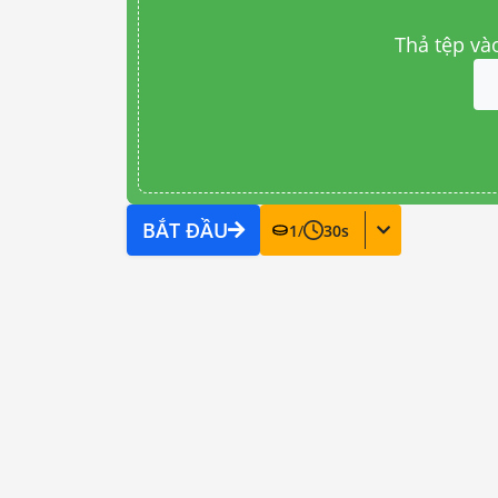
Thả tệp và
BẮT ĐẦU
1
/
30
s