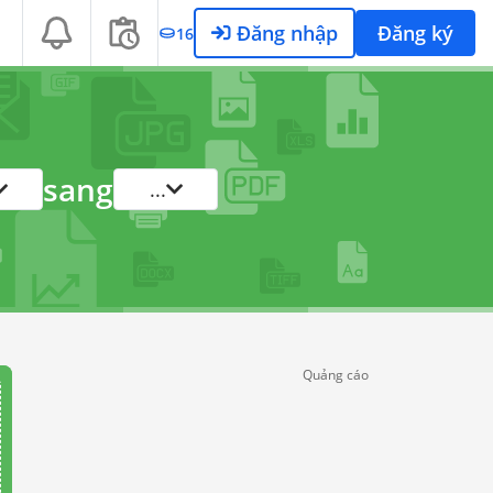
Đăng nhập
Đăng ký
16
sang
...
Quảng cáo