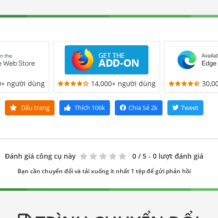
0+ người dùng
14,000+ người dùng
30,0
Dấu trang
Thích
106k
Chia Sẻ
2k
Tweet
Đánh giá công cụ này
0
/ 5 - 0 lượt đánh giá
Bạn cần chuyển đổi và tải xuống ít nhất 1 tệp để gửi phản hồi