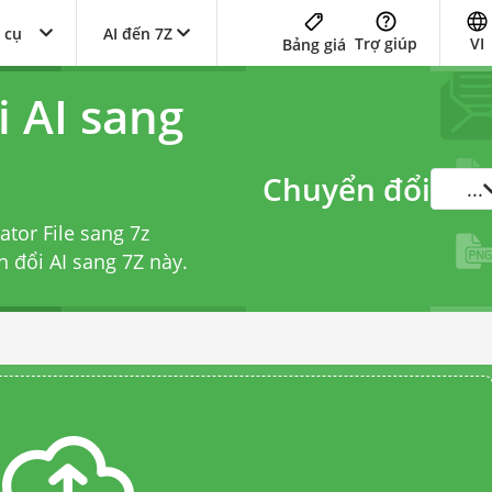
 cụ
AI đến 7Z
Trợ giúp
VI
Bảng giá
 AI sang
Chuyển đổi
...
ator File sang 7z
n đổi AI sang 7Z
này.