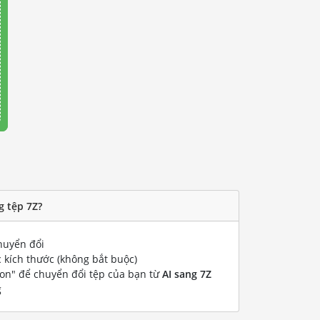
g tệp 7Z?
uyển đổi
 kích thước (không bắt buộc)
ion" để chuyển đổi tệp của bạn từ
AI sang 7Z
g