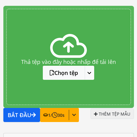
Thả tệp vào đây hoặc nhấp để tải lên
Chọn tệp
THÊM TỆP MẪU
BẮT ĐẦU
1
/
30
s