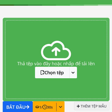
Thả tệp vào đây hoặc nhấp để tải lên
Chọn tệp
THÊM TỆP MẪU
BẮT ĐẦU
1
/
30
s