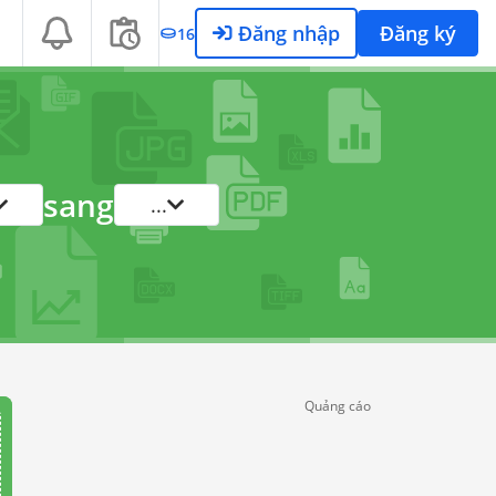
Đăng nhập
Đăng ký
16
sang
...
Quảng cáo