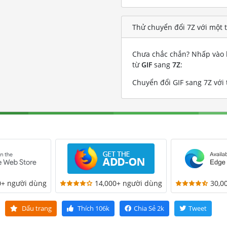
Thử chuyển đổi 7Z với một t
Chưa chắc chắn? Nhấp vào l
từ
GIF
sang
7Z
:
Chuyển đổi GIF sang 7Z với 
0+ người dùng
14,000+ người dùng
30,0
Dấu trang
Thích
106k
Chia Sẻ
2k
Tweet