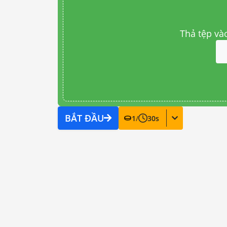
Thả tệp và
BẮT ĐẦU
1
/
30
s