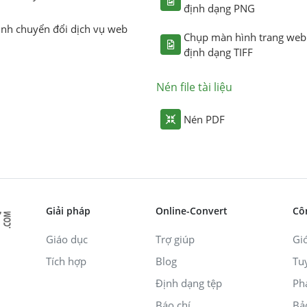
định dạng PNG
ình chuyển đổi dịch vụ web
Chụp màn hình trang web
định dạng TIFF
Nén file tài liệu
Nén PDF
Giải pháp
Online-Convert
Cô
Giáo dục
Trợ giúp
Giớ
Tích hợp
Blog
Tu
Định dạng tệp
Ph
Báo chí
Bả