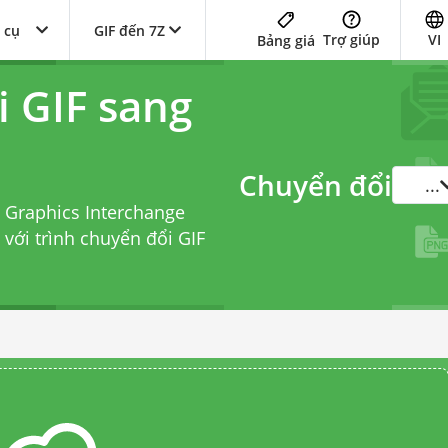
 cụ
GIF đến 7Z
Trợ giúp
VI
Bảng giá
i GIF sang
Chuyển đổi
...
 Graphics Interchange
 với
trình chuyển đổi GIF