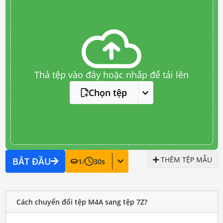
Thả tệp vào đây hoặc nhấp để tải lên
Chọn tệp
THÊM TỆP MẪU
BẮT ĐẦU
1
/
30
s
Cách chuyển đổi tệp M4A sang tệp 7Z?