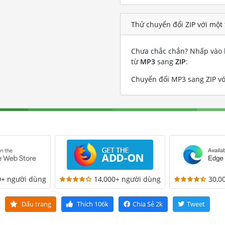
Thử chuyển đổi ZIP với một
Chưa chắc chắn? Nhấp vào l
từ
MP3
sang
ZIP
:
Chuyển đổi MP3 sang ZIP vớ
0+ người dùng
14,000+ người dùng
30,0
Dấu trang
Thích
106k
Chia Sẻ
2k
Tweet