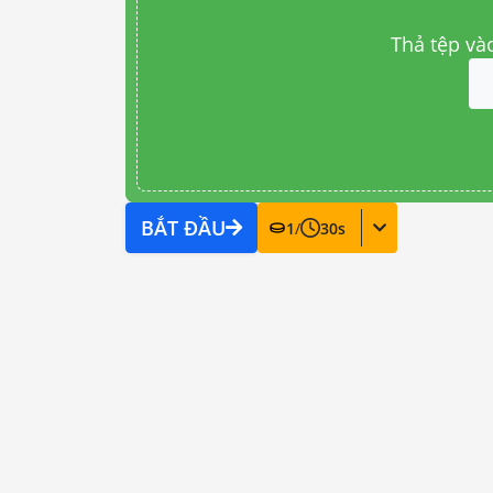
Thả tệp và
BẮT ĐẦU
1
/
30
s