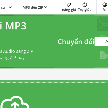
 cụ
MP3 đến ZIP
Trợ giúp
VI
Bảng giá
i MP3
Chuyển đổi
...
3 Audio sang ZIP
sang ZIP
này.