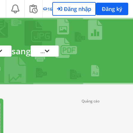
Đăng nhập
Đăng ký
16
sang
...
Quảng cáo