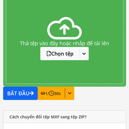
Thả tệp vào đây hoặc nhấp để tải lên
Chọn tệp
BẮT ĐẦU
1
/
30
s
Cách chuyển đổi tệp MXF sang tệp ZIP?