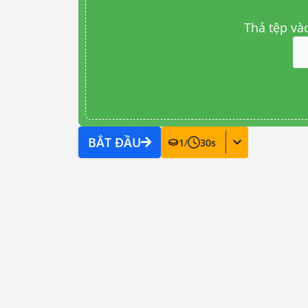
Thả tệp và
BẮT ĐẦU
1
/
30
s