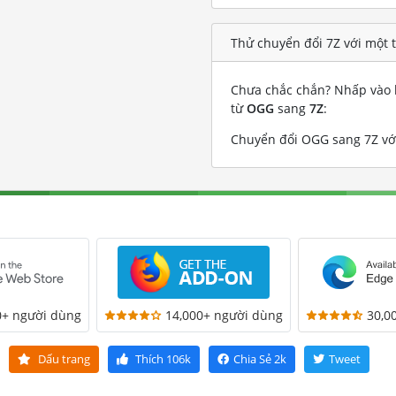
Thử chuyển đổi 7Z với một 
Chưa chắc chắn? Nhấp vào l
từ
OGG
sang
7Z
:
Chuyển đổi OGG sang 7Z với
0+ người dùng
14,000+ người dùng
30,0
Dấu trang
Thích
106k
Chia Sẻ
2k
Tweet