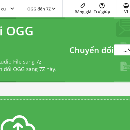
 cụ
OGG đến 7Z
Trợ giúp
VI
Bảng giá
ổi OGG
Chuyển đổi
...
udio File sang 7z
ển đổi OGG sang 7Z
này.