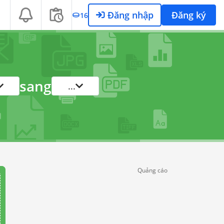
Đăng nhập
Đăng ký
16
sang
...
Quảng cáo