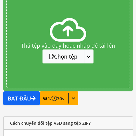
Thả tệp vào đây hoặc nhấp để tải lên
Chọn tệp
BẮT ĐẦU
1
/
30
s
Cách chuyển đổi tệp VSD sang tệp ZIP?