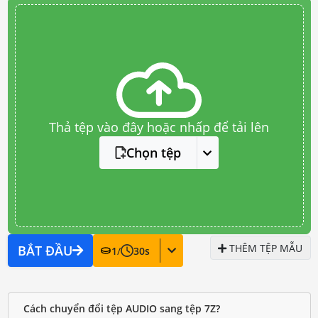
Thả tệp vào đây hoặc nhấp để tải lên
Chọn tệp
THÊM TỆP MẪU
BẮT ĐẦU
1
/
30
s
Cách chuyển đổi tệp AUDIO sang tệp 7Z?