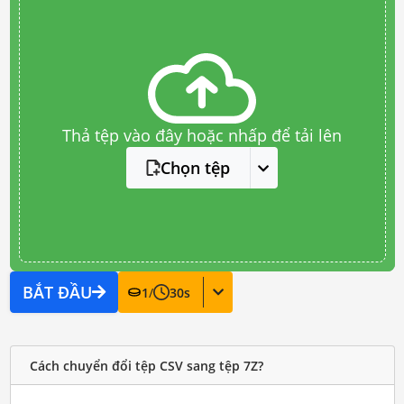
Thả tệp vào đây hoặc nhấp để tải lên
Chọn tệp
BẮT ĐẦU
1
/
30
s
Cách chuyển đổi tệp CSV sang tệp 7Z?