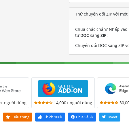
Thử chuyển đổi ZIP với một
Chưa chắc chắn? Nhấp vào l
từ
DOC
sang
ZIP
:
Chuyển đổi DOC sang ZIP vớ
0+ người dùng
14,000+ người dùng
30,0
Dấu trang
Thích
106k
Chia Sẻ
2k
Tweet