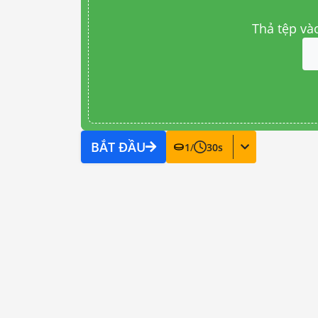
Thả tệp và
BẮT ĐẦU
1
/
30
s