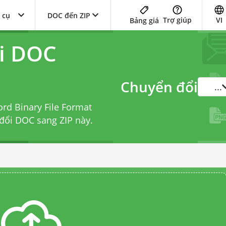
 cụ
DOC đến ZIP
Trợ giúp
VI
Bảng giá
i DOC
Chuyển đổi
...
rd Binary File Format
 đổi DOC sang ZIP
này.