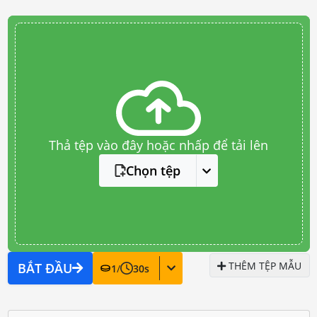
Thả tệp vào đây hoặc nhấp để tải lên
Chọn tệp
THÊM TỆP MẪU
BẮT ĐẦU
1
/
30
s