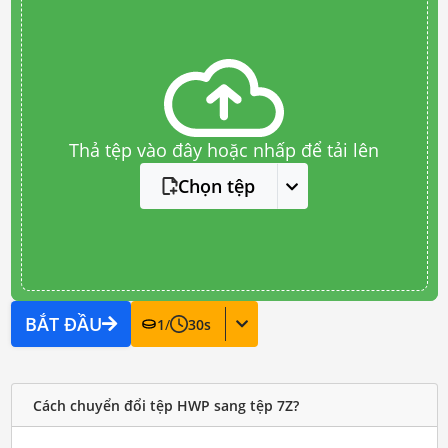
Thả tệp vào đây hoặc nhấp để tải lên
Chọn tệp
BẮT ĐẦU
1
/
30
s
Cách chuyển đổi tệp HWP sang tệp 7Z?