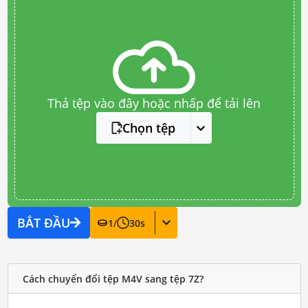
Thả tệp vào đây hoặc nhấp để tải lên
Chọn tệp
BẮT ĐẦU
1
/
30
s
Cách chuyển đổi tệp M4V sang tệp 7Z?