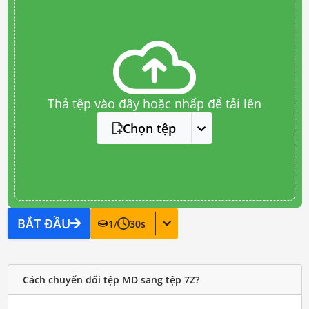
Thả tệp vào đây hoặc nhấp để tải lên
Chọn tệp
BẮT ĐẦU
1
/
30
s
Cách chuyển đổi tệp MD sang tệp 7Z?