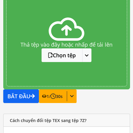
Thả tệp vào đây hoặc nhấp để tải lên
Chọn tệp
BẮT ĐẦU
1
/
30
s
Cách chuyển đổi tệp TEX sang tệp 7Z?