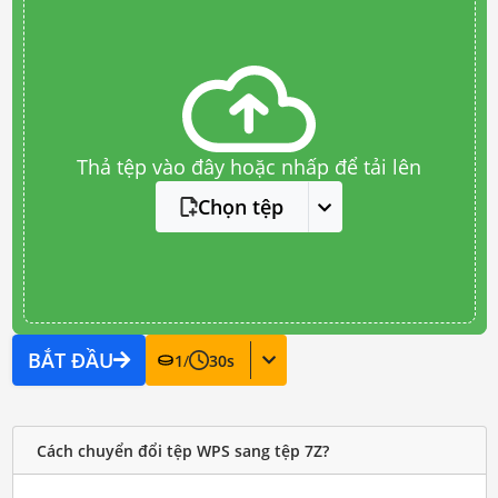
Thả tệp vào đây hoặc nhấp để tải lên
Chọn tệp
BẮT ĐẦU
1
/
30
s
Cách chuyển đổi tệp WPS sang tệp 7Z?