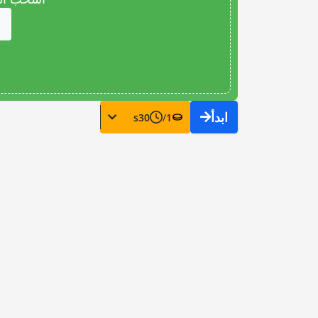
ابدأ
s
30
/
1