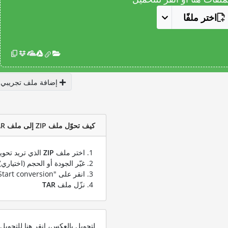
اختر ملفًا
إضافة ملف تجريبي
كيف تحوّل ملف ZIP إلى ملف TAR؟
اختر ملف
ZIP
الذي تريد تحوي
غيّر الجودة أو الحجم (اختياري)
انقر على "Start conversion" لتحويل ملفك من
نزّل ملف
TAR
لتحويل بالعكس، انقر هنا للتحوي